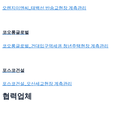
오렌지이앤씨_태백선 반송교현장 계측관리
코오롱글로벌
코오롱글로벌_건대입구역세권 청년주택현장 계측관리
포스코건설
포스코건설_오산세교현장 계측관리
협력업체